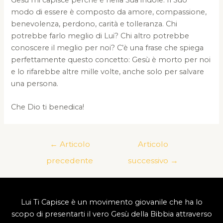
modo di essere è composto da amore, compassione,
benevolenza, perdono, carità e tolleranza. Chi
potrebbe farlo meglio di Lui? Chi altro potrebbe
conoscere il meglio per noi? C’è una frase che spiega
perfettamente questo concetto: Gesù è morto per noi
e lo rifarebbe altre mille volte, anche solo per salvare
una persona.
Che Dio ti benedica!
Navigazione
←
Articolo
Articolo
articoli
precedente
successivo
→
Lui Ti Capisce è un movimento giovanile che ha lo
scopo di presentarti il vero Gesù della Bibbia attraverso